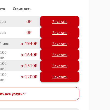
нта
Стоимость
0
Заказать
0
Заказать
1940
0
100
1640
100
1310
100
1200
ать все услуги