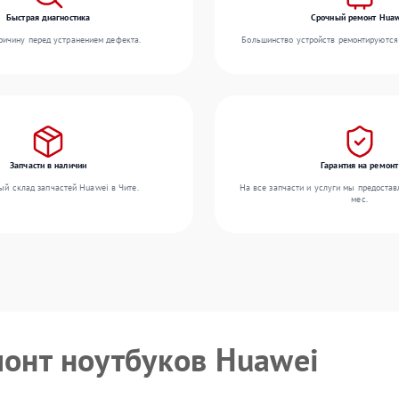
Быстрая диагностика
Срочный ремонт Huaw
ичину перед устранением дефекта.
Большинство устройств ремонтируются 
Запчасти в наличии
Гарантия на ремонт
ый склад запчастей Huawei в Чите.
На все запчасти и услуги мы предостав
мес.
монт ноутбуков Huawei