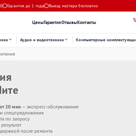
00
Гарантия до 1 года
Выезд мастера бесплатно
Цены
Гарантия
Отзывы
Контакты
ника
Аудио и видеотехника
Компьютерные комплектующи
питания
ния
Чите
от 20 мин
— экспресс-обслуживание
 и спецпредложения
та по запросу
результат
держкой после ремонта