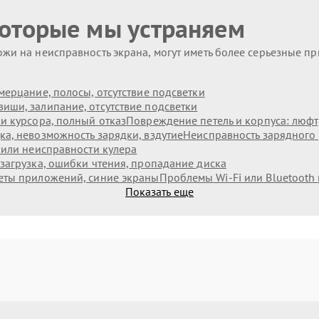
которые мы устраняем
жи на неисправность экрана, могут иметь более серьезные п
мерцание, полосы, отсутствие подсветки
иши, залипание, отсутствие подсветки
и курсора, полный отказ
Повреждение петель и корпуса: люф
а, невозможность зарядки, вздутие
Неисправность зарядного 
 или неисправности кулера
загрузка, ошибки чтения, пропадание диска
еты приложений, синие экраны
Проблемы Wi‑Fi или Bluetooth
Показать еще