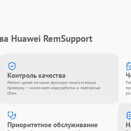
тва Huawei RemSupport
Контроль качества
Ч
Ремонт цепей питания проходит многоэтапную
Ра
проверку — исключаем недоработки и повторные
пр
сбои.
ра
Приоритетное обслуживание
Н