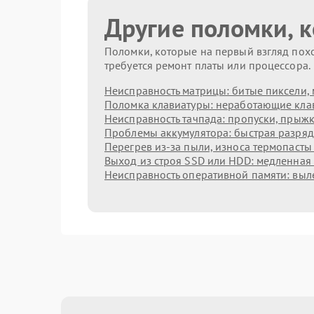
Другие поломки, 
Поломки, которые на первый взгляд похо
требуется ремонт платы или процессора.
Неисправность матрицы: битые пиксели, 
Поломка клавиатуры: неработающие клав
Неисправность тачпада: пропуски, прыжк
Проблемы аккумулятора: быстрая разрядк
Перегрев из‑за пыли, износа термопасты
Выход из строя SSD или HDD: медленная 
Неисправность оперативной памяти: выл