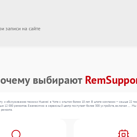
и записи на сайте
очему выбирают
RemSuppo
у и обслуживанию техники Huawei в Чите с опытом более 10 лет. В штате компании — свыше 22 те
ше 12 000 ремонтов. Ежемесячно в сервисный центр поступает более 300 устройств, включая , , . 
 ремонта.