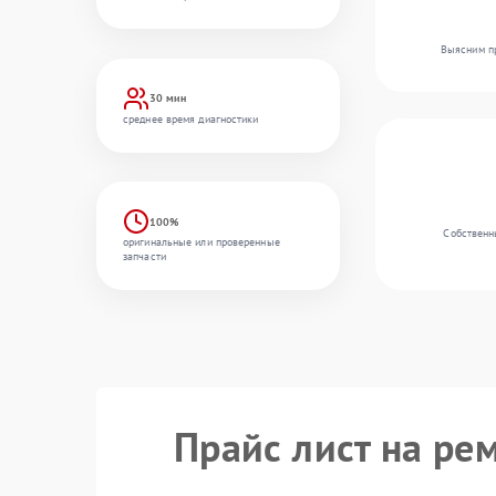
Выясним пр
30 мин
среднее время диагностики
100%
Собственн
оригинальные или проверенные
запчасти
Прайс лист на ре