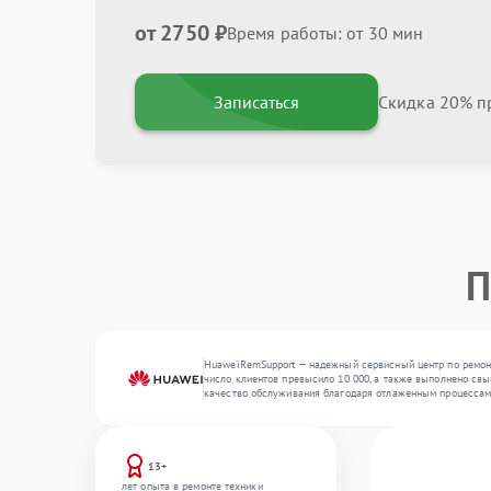
от 2750 ₽
Время работы: от 30 мин
Записаться
Скидка 20% пр
П
HuaweiRemSupport — надежный сервисный центр по ремонт
число клиентов превысило 10 000, а также выполнено свы
качество обслуживания благодаря отлаженным процессам
13+
лет опыта в ремонте техники