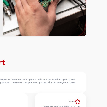
rt
хнических специалистов с профильной квалификацией. За время работы
Мы работаем с широким спектром неисправностей и гарантируем высокое
50 000+
довольных клиентов по всей России