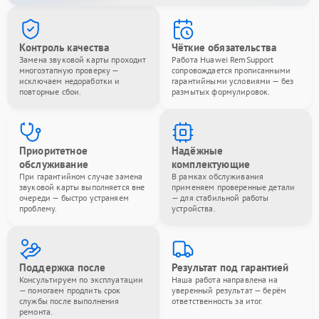
Контроль качества
Чёткие обязательства
Замена звуковой карты проходит
Работа Huawei RemSupport
многоэтапную проверку —
сопровождается прописанными
исключаем недоработки и
гарантийными условиями — без
повторные сбои.
размытых формулировок.
Приоритетное
Надёжные
обслуживание
комплектующие
При гарантийном случае замена
В рамках обслуживания
звуковой карты выполняется вне
применяем проверенные детали
очереди — быстро устраняем
— для стабильной работы
проблему.
устройства.
Поддержка после
Результат под гарантией
Консультируем по эксплуатации
Наша работа направлена на
— помогаем продлить срок
уверенный результат — берём
службы после выполнения
ответственность за итог.
ремонта.