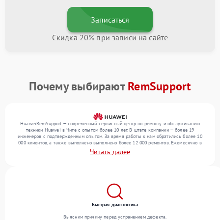
Записаться
Скидка 20% при записи на сайте
Почему выбирают
RemSupport
HuaweiRemSupport — современный сервисный центр по ремонту и обслуживанию
техники Huawei в Чите с опытом более 10 лет. В штате компании — более 19
инженеров с подтвержденным опытом. За время работы к нам обратились более 10
000 клиентов, а также выполнено выполнено более 12 000 ремонтов. Ежемесячно в
сервисный центр поступает более 300 обращений, включая , , . Мы устраняем поломки
Читать далее
любой сложности и поддерживаем высокий стандарт качества благодаря опыту
команды.
Быстрая диагностика
Выясним причину перед устранением дефекта.