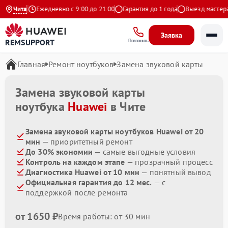
 Яндекс
Чита
Ежедневно с 9:00 до 21:00
Гарантия до 1 года
Выезд мастера б
Заявка
REMSUPPORT
Позвонить
Главная
Ремонт ноутбуков
Замена звуковой карты
Замена звуковой карты
ноутбука
Huawei
в Чите
Замена звуковой карты ноутбуков Huawei от 20
мин
— приоритетный ремонт
До 30% экономии
— самые выгодные условия
Контроль на каждом этапе
— прозрачный процесс
Диагностика Huawei от 10 мин
— понятный вывод
Официальная гарантия до 12 мес.
— с
поддержкой после ремонта
от 1650 ₽
Время работы: от 30 мин