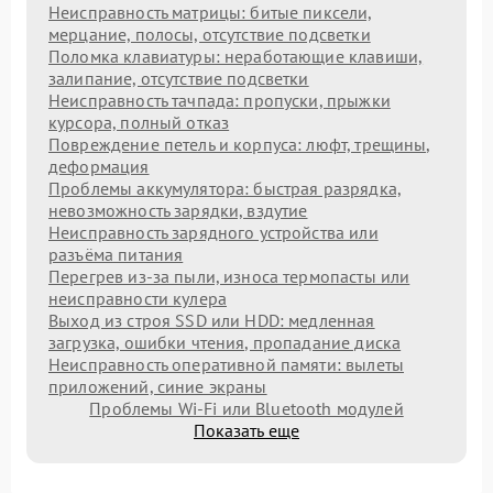
Неисправность матрицы: битые пиксели,
мерцание, полосы, отсутствие подсветки
Поломка клавиатуры: неработающие клавиши,
залипание, отсутствие подсветки
Неисправность тачпада: пропуски, прыжки
курсора, полный отказ
Повреждение петель и корпуса: люфт, трещины,
деформация
Проблемы аккумулятора: быстрая разрядка,
невозможность зарядки, вздутие
Неисправность зарядного устройства или
разъёма питания
Перегрев из‑за пыли, износа термопасты или
неисправности кулера
Выход из строя SSD или HDD: медленная
загрузка, ошибки чтения, пропадание диска
Неисправность оперативной памяти: вылеты
приложений, синие экраны
Проблемы Wi‑Fi или Bluetooth модулей
Показать еще