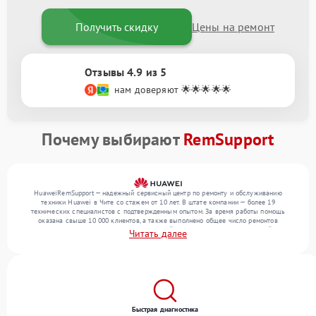
Получить скидку
Цены на ремонт
Отзывы 4.9 из 5
нам доверяют 🌟🌟🌟🌟🌟
Почему выбирают
RemSupport
HuaweiRemSupport — надежный сервисный центр по ремонту и обслуживанию
техники Huawei в Чите со стажем от 10 лет. В штате компании — более 19
технических специалистов с подтвержденным опытом. За время работы помощь
оказана свыше 10 000 клиентов, а также выполнено общее число ремонтов
превысило 12 000. Ежемесячно в сервисный центр поступает от 300 устройств,
Читать далее
включая , , . Мы устраняем поломки любой сложности и предлагаем стабильный
уровень сервиса благодаря использованию современного оборудования.
Быстрая диагностика