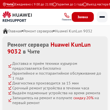
декс
Чита
Ежедневно с 9:00 до 21:00
Гарантия до 1 года
Выезд мастера бесп
Заявка
REMSUPPORT
Позвонить
Главная
Ремонт серверов
Huawei KunLun 9032
Ремонт сервера
Huawei KunLun
9032
в Чите
Доставка и приём техники курьером
предоставляется бесплатно
Гарантийное и постгарантийное обслуживание до
1 года
Диагностика производится за 15 мин
Срочный ремонт устройства в течении часа
Выдаём подменные устройства на время ремонта
Запишитесь на ремонт и получите
скидку 20%
на
первый ремонт