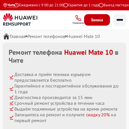
ндекс
Чита
Ежедневно с 9:00 до 21:00
Гарантия до 1 года
Выезд мастера бе
Заявка
REMSUPPORT
Позвонить
Главная
Ремонт телефонов
Huawei Mate 10
Ремонт телефона
Huawei Mate 10
в
Чите
Доставка и приём техники курьером
предоставляется бесплатно
Гарантийное и постгарантийное обслуживание до
1 года
Диагностика производится за 15 мин
Срочный ремонт устройства в течении часа
Выдаём подменные устройства на время ремонта
Запишитесь на ремонт и получите
скидку 20%
на
первый ремонт