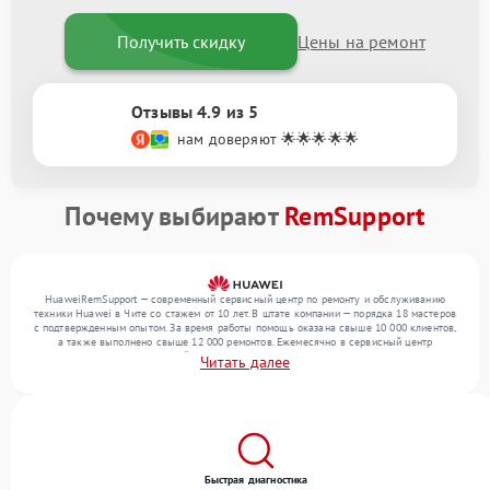
Получить скидку
Цены на ремонт
Отзывы 4.9 из 5
нам доверяют 🌟🌟🌟🌟🌟
Почему выбирают
RemSupport
HuaweiRemSupport — современный сервисный центр по ремонту и обслуживанию
техники Huawei в Чите со стажем от 10 лет. В штате компании — порядка 18 мастеров
с подтвержденным опытом. За время работы помощь оказана свыше 10 000 клиентов,
а также выполнено свыше 12 000 ремонтов. Ежемесячно в сервисный центр
поступает более 300 устройств, включая , , . Мы работаем с широким спектром
Читать далее
неисправностей и гарантируем высокое качество обслуживания благодаря опыту
команды.
Быстрая диагностика