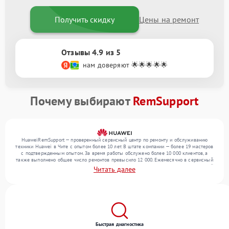
Получить скидку
Цены на ремонт
Отзывы 4.9 из 5
нам доверяют 🌟🌟🌟🌟🌟
Почему выбирают
RemSupport
HuaweiRemSupport — проверенный сервисный центр по ремонту и обслуживанию
техники Huawei в Чите с опытом более 10 лет. В штате компании — более 19 мастеров
с подтвержденным опытом. За время работы обслужено более 10 000 клиентов, а
также выполнено общее число ремонтов превысило 12 000. Ежемесячно в сервисный
центр поступает свыше 300 единиц техники, включая , , . Мы беремся за задачи любой
Читать далее
сложности и гарантируем высокое качество обслуживания благодаря квалификации
мастеров.
Быстрая диагностика