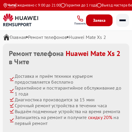
екс
Чита
Ежедневно с 9:00 до 21:00
Гарантия до 1 года
Выезд мастера беспл
Заявка
REMSUPPORT
Позвонить
Главная
Ремонт телефонов
Huawei Mate Xs 2
Ремонт телефона
Huawei Mate Xs 2
в Чите
Доставка и приём техники курьером
предоставляется бесплатно
Гарантийное и постгарантийное обслуживание до
1 года
Диагностика производится за 15 мин
Срочный ремонт устройства в течении часа
Выдаём подменные устройства на время ремонта
Запишитесь на ремонт и получите
скидку 20%
на
первый ремонт