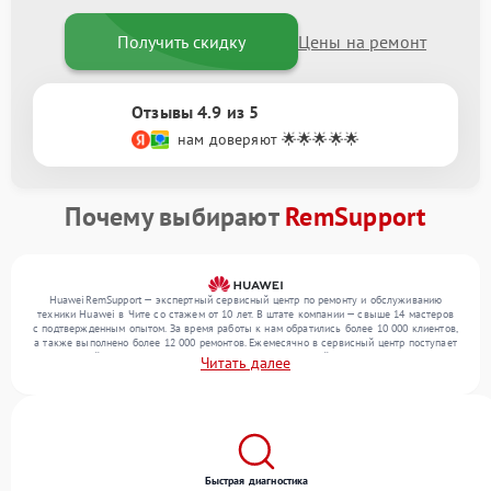
Получить скидку
Цены на ремонт
Отзывы 4.9 из 5
нам доверяют 🌟🌟🌟🌟🌟
Почему выбирают
RemSupport
HuaweiRemSupport — экспертный сервисный центр по ремонту и обслуживанию
техники Huawei в Чите со стажем от 10 лет. В штате компании — свыше 14 мастеров
с подтвержденным опытом. За время работы к нам обратились более 10 000 клиентов,
а также выполнено более 12 000 ремонтов. Ежемесячно в сервисный центр поступает
от 300 устройств, включая , , . Мы устраняем поломки любой сложности и гарантируем
Читать далее
высокое качество обслуживания благодаря отлаженным процессам ремонта.
Быстрая диагностика