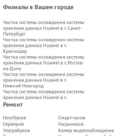
Филиалы в Вашем городе
Чистка системы охлаждения системы
хранения данных Huawei в г.
Санкт-
Петербург
Чистка системы охлаждения системы
хранения данных Huawei в г.
Краснодар
Чистка системы охлаждения системы
хранения данных Huawei в г.
Ростов-
на-Дону
Чистка системы охлаждения системы
хранения данных Huawei в г.
Нижний Новгород
Чистка системы охлаждения системы
хранения данных Huawei в г.
Новосибирск
Ремонт
Чистка системы охлаждения системы
хранения данных Huawei в г.
Ноутбуков
Смарт-часов
Екатеринбург
Серверов
Наушников
Чистка системы охлаждения системы
Ультрабуков
Камер видеонаблюдения
хранения данных Huawei в г.
Казань