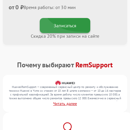
от 0 ₽
Время работы: от 30 мин
Записаться
Скидка 20% при записи на сайте
Почему выбирают
RemSupport
HuaweiRemSupport — современный сервисный центр по ремонту и обслуживанию
техники Huawei в Чите со стажем от 10 лет. В штате компании — от 10 до 16 мастеров
с профильной квалификацией. За время работы число клиентов превысило 10 000, а
также выполнено общее число ремонтов превысило 12 000. Ежемесячно в сервисный
центр поступает более 300 обращений, включая , , . Мы беремся за задачи любой
Читать далее
сложности и поддерживаем высокий стандарт качества благодаря использованию
современного оборудования.