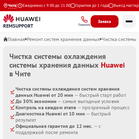
 Яндекс
Чита
Ежедневно с 9:00 до 21:00
Гарантия до 1 года
Выезд мастера б
Заявка
REMSUPPORT
Позвонить
Главная
Ремонт систем хранения данных
Чистка системы
Чистка системы охлаждения
системы хранения данных
Huawei
в Чите
Чистка системы охлаждения систем хранения
данных Huawei от 20 мин
— быстрый старт работ
До 30% экономии
— самые выгодные условия
Контроль на каждом этапе
— прозрачный процесс
Диагностика Huawei от 10 мин
— быстрый
результат
Официальная гарантия до 12 мес.
— с
поддержкой после ремонта