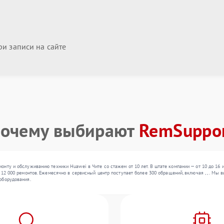
и записи на сайте
очему выбирают
RemSuppo
нту и обслуживанию техники Huawei в Чите со стажем от 10 лет. В штате компании — от 10 до 16
 12 000 ремонтов. Ежемесячно в сервисный центр поступает более 300 обращений, включая , , . Мы
оборудования.