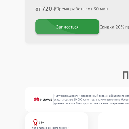
от 720 ₽
Время работы: от 30 мин
Записаться
Скидка 20% пр
П
HuaweiRemSupport — проверенный сервисный центр по ремо
оказана свыше 10 000 клиентов, а также выполнено более
уровень сервиса благодаря использованию современного 
13+
лет опыта в ремонте техники