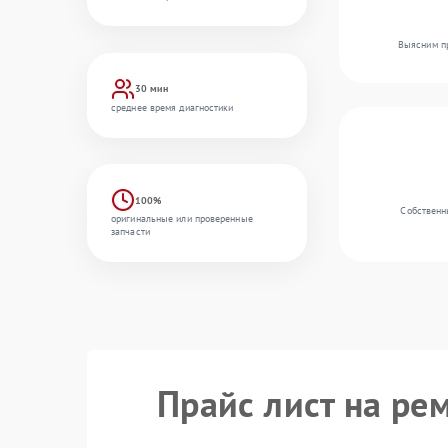
Выясним пр
30 мин
среднее время диагностики
100%
Собственн
оригинальные или проверенные
запчасти
Прайс лист на ре