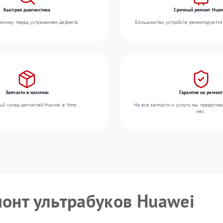
Быстрая диагностика
Срочный ремонт Huaw
ичину перед устранением дефекта.
Большинство устройств ремонтируются 
Запчасти в наличии
Гарантия на ремонт
ый склад запчастей Huawei в Чите.
На все запчасти и услуги мы предостав
мес.
монт ультрабуков Huawei