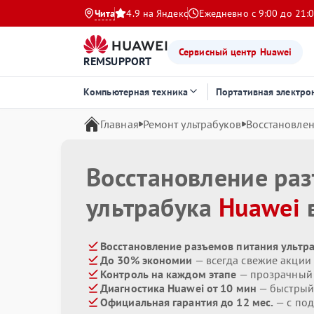
Чита
4.9 на Яндекс
Ежедневно с 9:00 до 21:
Сервисный центр Huawei
REMSUPPORT
Компьютерная техника
Портативная электро
Главная
Ремонт ультрабуков
Восстановлен
Восстановление ра
ультрабука
Huawei
в
Восстановление разъемов питания ультра
До 30% экономии
— всегда свежие акции
Контроль на каждом этапе
— прозрачный
Диагностика Huawei от 10 мин
— быстрый 
Официальная гарантия до 12 мес.
— с под