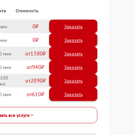
нта
Стоимость
0
Заказать
0
Заказать
1380
0
940
0
100
2090
610
0
зать все услуги