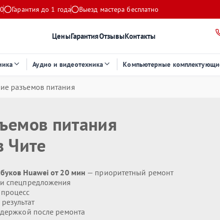
00
Гарантия до 1 года
Выезд мастера бесплатно
Цены
Гарантия
Отзывы
Контакты
ника
Аудио и видеотехника
Компьютерные комплектующи
ие разъемов питания
зъемов питания
 Чите
буков Huawei от 20 мин
— приоритетный ремонт
 и спецпредложения
 процесс
результат
держкой после ремонта