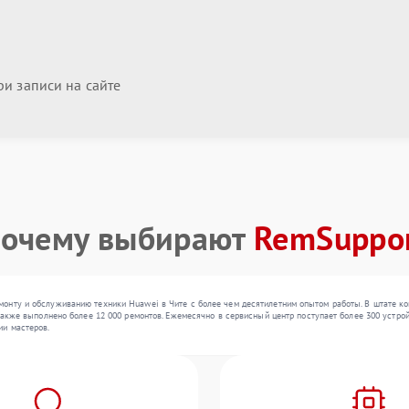
и записи на сайте
очему выбирают
RemSuppo
онту и обслуживанию техники Huawei в Чите с более чем десятилетним опытом работы. В штате ко
также выполнено более 12 000 ремонтов. Ежемесячно в сервисный центр поступает более 300 устройс
ии мастеров.