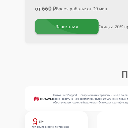
от 660 ₽
Время работы: от 30 мин
Записаться
Скидка 20% пр
П
HuaweiRemSupport — современный сервисный центр по рем
время работы к нам обратились более 10 000 клиентов, а 
обеспечиваем надежный результат благодаря квалификац
13+
лет опыта в ремонте техники