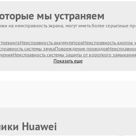
которые мы устраняем
жи на неисправность экрана, могут иметь более серьезные п
 трекинга
Неисправность аккумулятора
Неисправность кнопок 
правность системы звука
Повреждение проводов
Неисправнос
ючения
Неисправность системы защиты от короткого замыкани
Показать еще
ники Huawei