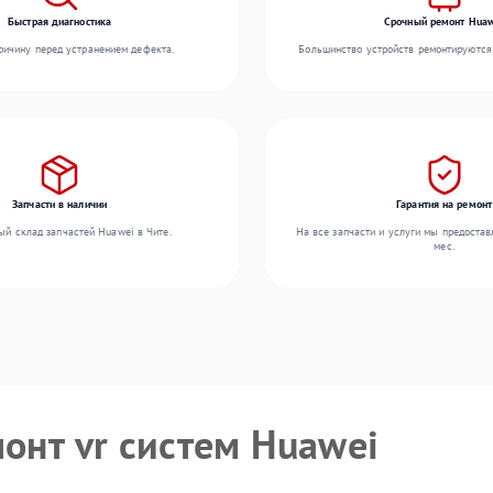
Быстрая диагностика
Срочный ремонт Huaw
ичину перед устранением дефекта.
Большинство устройств ремонтируются 
Запчасти в наличии
Гарантия на ремонт
ый склад запчастей Huawei в Чите.
На все запчасти и услуги мы предостав
мес.
монт vr систем Huawei