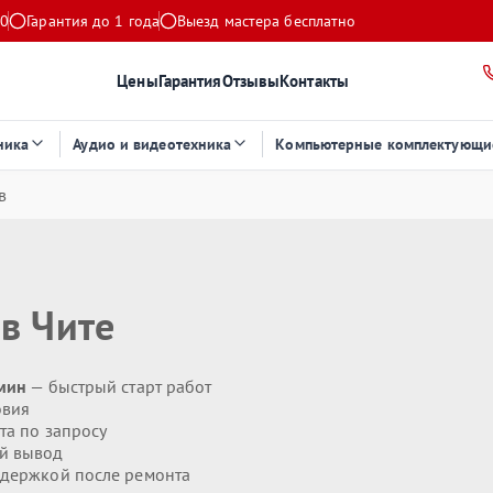
00
Гарантия до 1 года
Выезд мастера бесплатно
Цены
Гарантия
Отзывы
Контакты
ника
Аудио и видеотехника
Компьютерные комплектующи
в
в Чите
 мин
— быстрый старт работ
овия
та по запросу
й вывод
держкой после ремонта