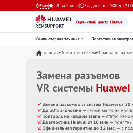
Чита
4.9 на Яндекс
Ежедневно с 9:00 до 21:
Сервисный центр Huawei
REMSUPPORT
Компьютерная техника
Портативная электро
Главная
Ремонт vr систем
Замена разъемо
Замена разъемов
VR системы
Huawei
Замена разъёмов vr систем Huawei от 20
До 30% экономии
— самые выгодные усл
Контроль на каждом этапе
— статус ремон
Диагностика Huawei от 10 мин
— понятны
Официальная гарантия до 12 мес.
— с под