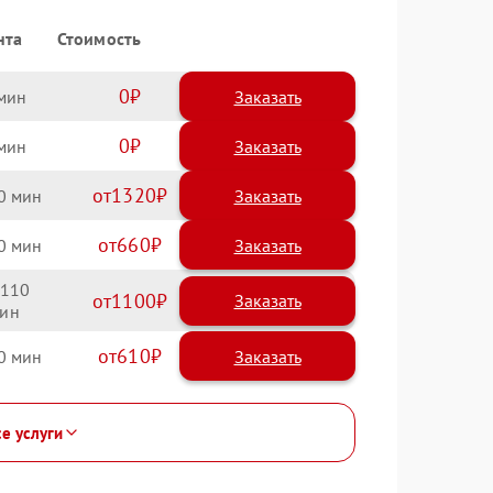
нта
Стоимость
0
Заказать
0
Заказать
1320
0
660
0
110
1100
610
0
се услуги