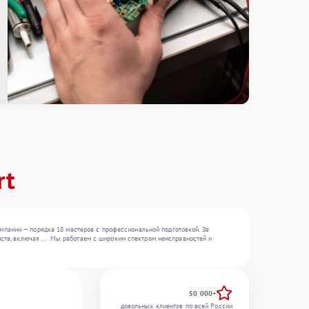
rt
мпании — порядка 18 мастеров с профессиональной подготовкой. За
тв, включая , , . Мы работаем с широким спектром неисправностей и
50 000+
довольных клиентов по всей России