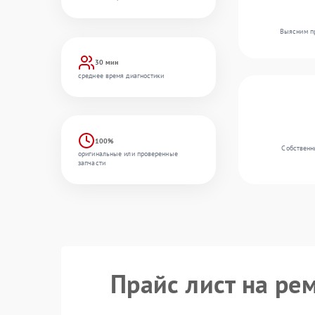
Выясним пр
30 мин
среднее время диагностики
100%
Собственн
оригинальные или проверенные
запчасти
Прайс лист на ре